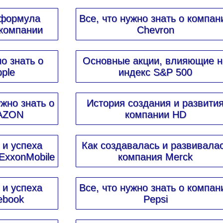
 формула
Все, что нужно знать о компан
 компании
Chevron
о знать о
Основные акции, влияющие н
ple
индекс S&P 500
ужно знать о
История создания и развити
AZON
компании HD
 и успеха
Как создавалась и развивала
ExxonMobile
компания Merck
 и успеха
Все, что нужно знать о компан
ebook
Pepsi