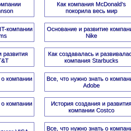
омпании
Как компания McDonald’s
hnson
покорила весь мир
 IT-компании
Основание и развитие компан
ems
Nike
и развития
Как создавалась и развивала
T&T
компания Starbucks
ь о компании
Все, что нужно знать о компан
Adobe
ь о компании
История создания и развити
компании Costco
Все, что нужно знать о компан