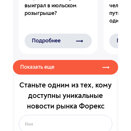
ию и
выиграл в июльском
челлендж
розыгрыше?
путь к к
один ша
Подробнее
Подр
Показать еще
Станьте одним из тех, кому
доступны уникальные
новости рынка Форекс