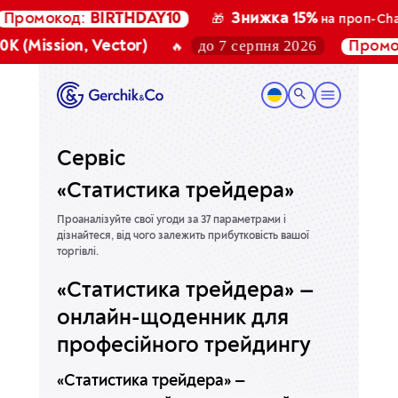
ромокод:
BIRTHDAY10
Знижка 15%
🎁
на проп-Chall
до 7 серпня 2026
 (Mission, Vector)
Промок
🔥
Сервіс
«Статистика трейдера»
Проаналізуйте свої угоди за 37 параметрами і
дізнайтеся, від чого залежить прибутковість вашої
торгівлі.
«Статистика трейдера» —
онлайн-щоденник для
професійного трейдингу
«Статистика трейдера» —