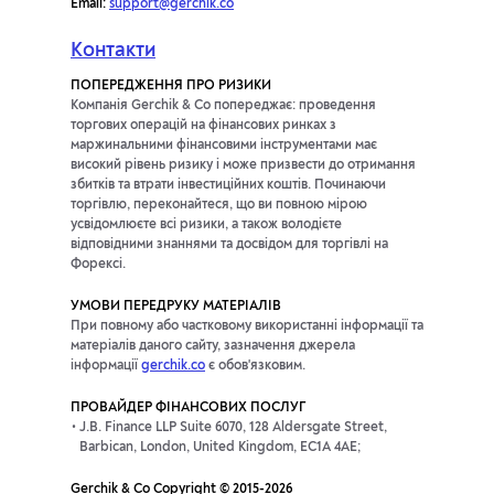
Email:
support@gerchik.co
Контакти
ПОПЕРЕДЖЕННЯ ПРО РИЗИКИ
Компанія Gerchik & Co попереджає: проведення
торгових операцій на фінансових ринках з
маржинальними фінансовими інструментами має
високий рівень ризику і може призвести до отримання
збитків та втрати інвестиційних коштів. Починаючи
торгівлю, переконайтеся, що ви повною мірою
усвідомлюєте всі ризики, а також володієте
відповідними знаннями та досвідом для торгівлі на
Форексі.
УМОВИ ПЕРЕДРУКУ МАТЕРІАЛІВ
При повному або частковому використанні інформації та
матеріалів даного сайту, зазначення джерела
інформації
gerchik.co
є обов'язковим.
ПРОВАЙДЕР ФІНАНСОВИХ ПОСЛУГ
J.B. Finance LLP Suite 6070, 128 Aldersgate Street,
Barbican, London, United Kingdom, EC1A 4AE;
Gerchik & Co Copyright © 2015-2026