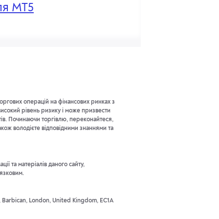
ля MT5
оргових операцій на фінансових ринках з
исокий рівень ризику і може призвести
тів. Починаючи торгівлю, переконайтеся,
акож володієте відповідними знаннями та
ії та матеріалів даного сайту,
'язковим.
t, Barbican, London, United Kingdom, EC1A