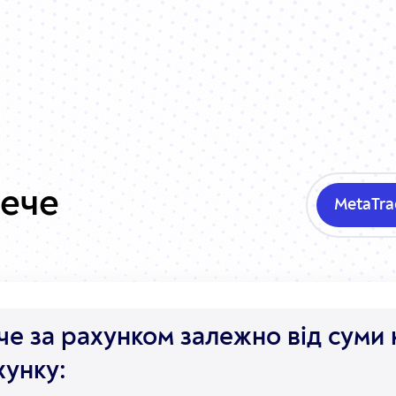
лече
MetaTra
е за рахунком залежно від суми 
хунку: