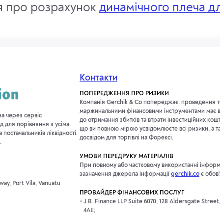
я про розрахунок
динамічного плеча д
Контакти
ПОПЕРЕДЖЕННЯ ПРО РИЗИКИ
Компанія Gerchik & Co попереджає: проведення т
маржинальними фінансовими інструментами має в
на через сервіс
до отримання збитків та втрати інвестиційних кош
д для порівняння з усіма
що ви повною мірою усвідомлюєте всі ризики, а т
постачальників ліквідності.
досвідом для торгівлі на Форексі.
.
УМОВИ ПЕРЕДРУКУ МАТЕРІАЛІВ
При повному або частковому використанні інформац
зазначення джерела інформації
gerchik.co
є обов
ay, Port Vila, Vanuatu
ПРОВАЙДЕР ФІНАНСОВИХ ПОСЛУГ
J.B. Finance LLP Suite 6070, 128 Aldersgate Stree
4AE;