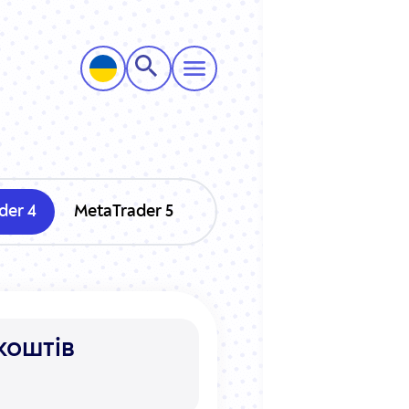
der 4
MetaTrader 5
коштів