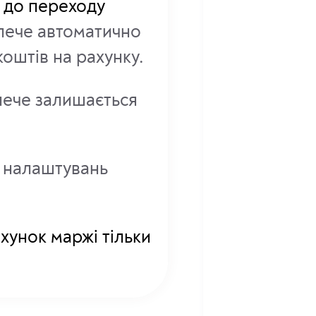
ь до переходу
лече автоматично
коштів на рахунку.
лече залишається
і налаштувань
хунок маржі тільки