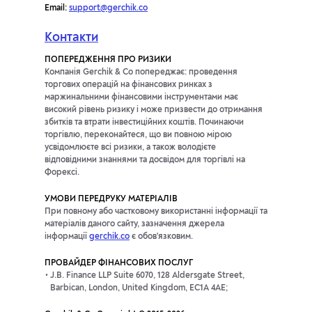
Email:
support@gerchik.co
Контакти
ПОПЕРЕДЖЕННЯ ПРО РИЗИКИ
Компанія Gerchik & Co попереджає: проведення
торгових операцій на фінансових ринках з
маржинальними фінансовими інструментами має
високий рівень ризику і може призвести до отримання
збитків та втрати інвестиційних коштів. Починаючи
торгівлю, переконайтеся, що ви повною мірою
усвідомлюєте всі ризики, а також володієте
відповідними знаннями та досвідом для торгівлі на
Форексі.
УМОВИ ПЕРЕДРУКУ МАТЕРІАЛІВ
При повному або частковому використанні інформації та
матеріалів даного сайту, зазначення джерела
інформації
gerchik.co
є обов'язковим.
ПРОВАЙДЕР ФІНАНСОВИХ ПОСЛУГ
J.B. Finance LLP Suite 6070, 128 Aldersgate Street,
Barbican, London, United Kingdom, EC1A 4AE;