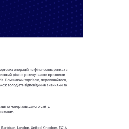
оргових операцій на фінансових ринках з
исокий рівень ризику і може призвести
тів. Починаючи торгівлю, переконайтеся,
акож володієте відповідними знаннями та
ії та матеріалів даного сайту,
'язковим.
t, Barbican, London, United Kingdom, EC1A