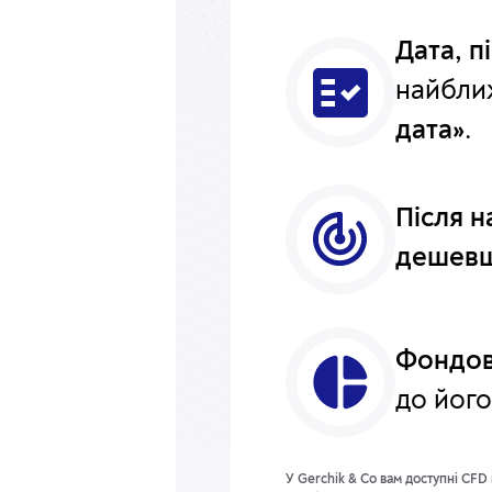
Дата, п
найближ
дата»
.
Після н
дешевш
Фондов
до його
У Gerchik & Co вам доступні CFD н