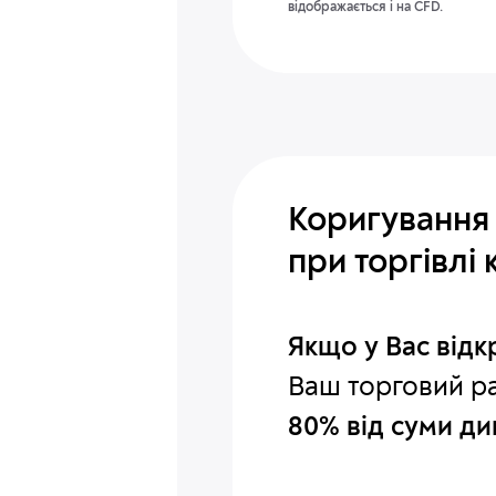
відображається і на CFD.
Коригування 
при торгівлі 
Якщо у Вас відк
Ваш торговий р
80% від суми ди