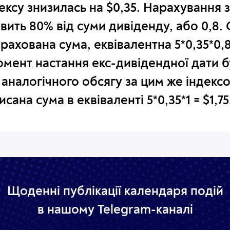
дексу
знизилась на $0,35.
Нарахування 
вить 80% від суми дивіденду, або 0,8
.
ахована сума, еквівалентна 5*0,35*0,8 
момент настання
екс-дивідендної дати б
аналогічного обсягу за цим же індексо
исана сума в еквіваленті 5*0,35*1 = $1,75
Щоденні публікації календаря подій
в нашому Telegram-каналі