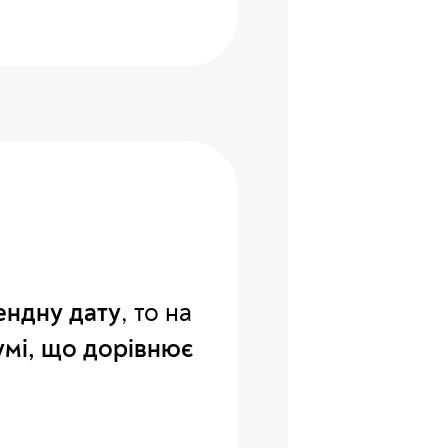
дендну дату
, то на
умі, що дорівнює