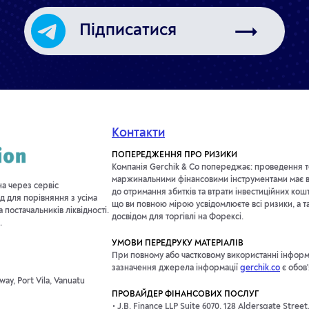
Підписатися
Контакти
ПОПЕРЕДЖЕННЯ ПРО РИЗИКИ
Компанія Gerchik & Co попереджає: проведення т
маржинальними фінансовими інструментами має в
на через сервіс
до отримання збитків та втрати інвестиційних кош
д для порівняння з усіма
що ви повною мірою усвідомлюєте всі ризики, а т
постачальників ліквідності.
досвідом для торгівлі на Форексі.
.
УМОВИ ПЕРЕДРУКУ МАТЕРІАЛІВ
При повному або частковому використанні інформац
зазначення джерела інформації
gerchik.co
є обов
ay, Port Vila, Vanuatu
ПРОВАЙДЕР ФІНАНСОВИХ ПОСЛУГ
J.B. Finance LLP Suite 6070, 128 Aldersgate Stree