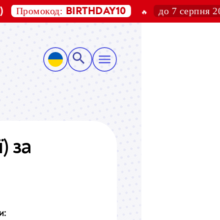
ромокод:
до 7 серпня 2026
BIRTHDAY10
🔥
ї)
за
и: