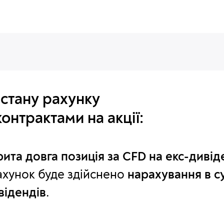
стану рахунку
контрактами на акції:
рита довга позиція за CFD на екс-диві
ахунок буде здійснено
нарахування в с
відендів
.