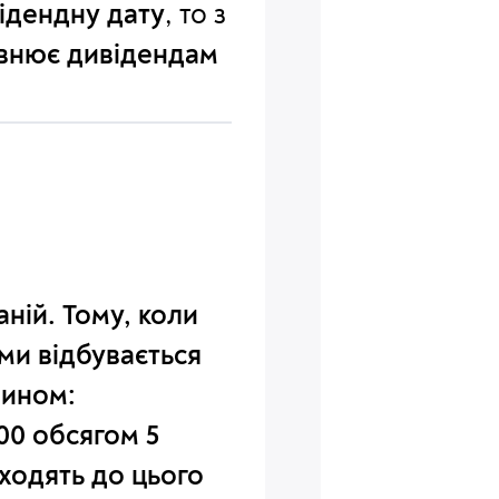
відендну дату
, то з
івнює дивідендам
аній. Тому, коли
ями відбувається
чином:
00 обсягом 5
входять до цього