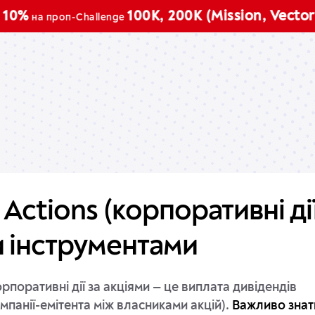
П
100K, 200K (Mission, Vector)
на проп-Challenge
Actions (корпоративні ді
 інструментами
поративні дії за акціями — це виплата дивідендів
мпанії-емітента між власниками акцій).
Важливо знат