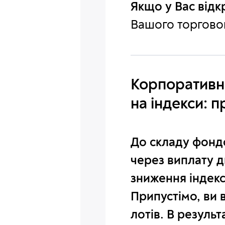
Якщо у Вас відк
Вашого торгово
Корпоративні 
на індекси: 
До складу фондо
через виплату д
зниження індекс
Припустімо, ви 
лотів
. В результ