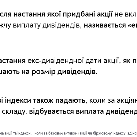
ісля настання якої придбані акції
не вк
чу виплату дивідендів,
називається «е
астання
екс-дивідендної дати акції,
як 
ають на розмір дивідендів
.
і індекси також падають
, коли за акці
 складу,
відбувається виплата дивіденд
а акції та індекси. І коли за базовим активом (акції чи біржовому індексу)
здійс