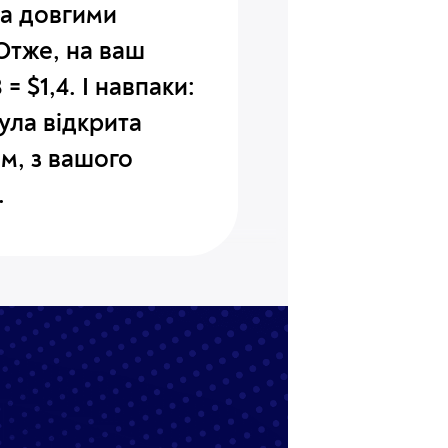
за
довгими
 Отже, на ваш
= $1,4
. І навпаки:
ула відкрита
м, з вашого
.