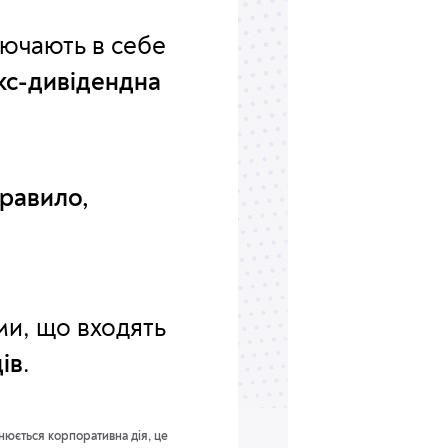
лючають
в себе
кс-дивідендна
правило,
ями, що входять
ів
.
нюється корпоративна дія, це