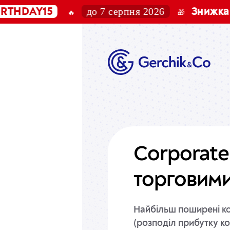
до 7 серпня 2026
DAY15
Знижка 10%
🔥
🎁
Corporate 
торговими
Найбільш поширені кор
(розподіл прибутку ко