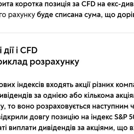
рита коротка позиція за CFD на екс-ди
го рахунку
буде списана сума, що дор
дії і CFD
приклад розрахунку
вих індексів входять акції різних комп
ивідендів за однією або кількома акці
у, то воно розраховується наступним 
відкрили довгу позицію на індекс S&P 5
аті
виплати дивідендів за акціями, що 