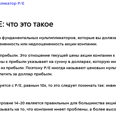
пликатор P/E
 что это такое
з фундаментальных мультипликаторов, которые вы должны
ененность или недооцененность акции компании.
 прибыли. Это отношение текущей цены акции компании к
ены к прибыли указывает на сумму в долларах, которую и
1 из прибыли. Поэтому P/E иногда называют ценовым муль
латить за доллар прибыли.
тся с P/E, равным 10x, то это следует понимать так: инвес
уровне 14–20 является правильным для большинства акций
зывать на то, что компания имеет проблемы, а более высо