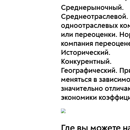
Среднерыночный.
Среднеотраслевой. 
одноотраслевых ком
или переоценки. Нор
компания переоцене
Исторический.
Конкурентный.
Географический. Пр
меняться в зависим
значительно отлича
экономики коэффици
Где вы можете н