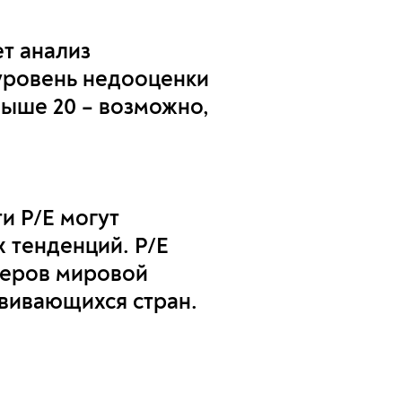
т анализ
 уровень недооценки
выше 20 – возможно,
и P/E могут
 тенденций. P/E
деров мировой
вивающихся стран.