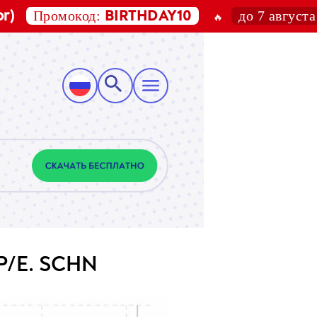
ромокод:
до 7 августа 2026
BIRTHDAY10
🔥
 P/E. SCHN