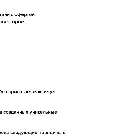
твии с офертой
нвестором.
 Она прилагает максимум
 а созданные уникальные
трела следующие принципы в