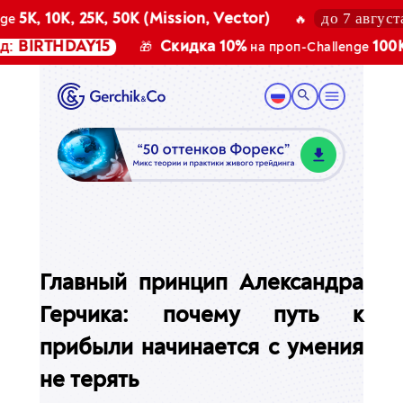
до 7 августа 202
 10K, 25K, 50K (Mission, Vector)
🔥
RTHDAY15
Скидка 10%
100K, 200
🎁
на проп-Challenge
Главный принцип Александра
Герчика: почему путь к
прибыли начинается с умения
не терять