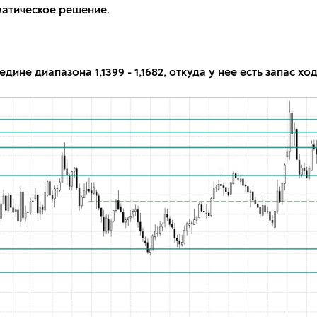
матическое решение.
не диапазона 1,1399 - 1,1682, откуда у нее есть запас ход