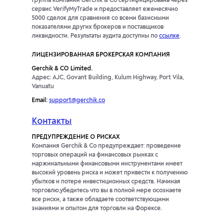
Группа компаний Gerchik & Co сертифицирована через
сервис VerifyMyTrade и предоставляет ежемесячно
5000 сделок для сравнения со всеми базисными
показателями других брокеров и поставщиков
ликвидности. Результаты аудита доступны по
ссылке
.
ЛИЦЕНЗИРОВАННАЯ БРОКЕРСКАЯ КОМПАНИЯ
Gerchik & CO Limited.
Адрес: AJC, Govant Building, Kulum Highway, Port Vila,
Vanuatu
Email:
support@gerchik.co
Контакты
ПРЕДУПРЕЖДЕНИЕ О РИСКАХ
Компания Gerchik & Co предупреждает: проведение
торговых операций на финансовых рынках с
маржинальными финансовыми инструментами имеет
высокий уровень риска и может привести к получению
убытков и потере инвестиционных средств. Начиная
торговлю,убедитесь что вы в полной мере осознаете
все риски, а также обладаете соответствующими
знаниями и опытом для торговли на Форексе.