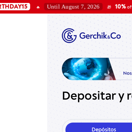
Until August 7, 2026
Y15
10%
10
🔥
🎁
off the
Depositar y r
Depósitos