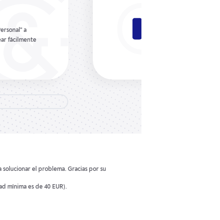
Sin comis
ersonal" a
Gerchik & Co no co
ear fácilmente
fondos de Forex a u
a solucionar el problema. Gracias por su
dad mínima es de 40 EUR).